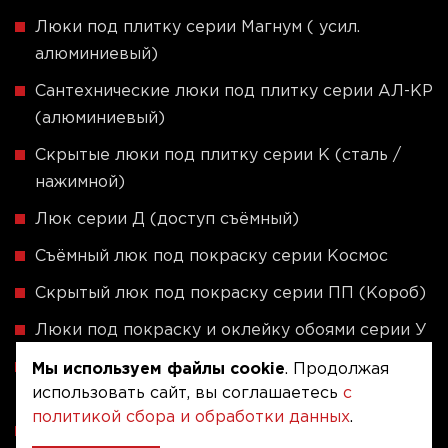
Люки под плитку серии Магнум ( усил.
алюминиевый)
Сантехнические люки под плитку серии АЛ-КР
(алюминиевый)
Скрытые люки под плитку серии K (сталь /
нажимной)
Люк серии Д (доступ съёмный)
Съёмный люк под покраску серии Космос
Скрытый люк под покраску серии ПП (Короб)
Люки под покраску и оклейку обоями серии У
Скрытые люки под плитку - Серия ЛПВК
Мы используем файлы cookie
. Продолжая
использовать сайт, вы соглашаетесь
с
(Купе)
политикой сбора и обработки данных
.
Ревизионные люки серии A (сталь / присоска)