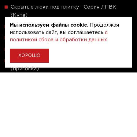
Скрытые люки под плитку - Серия ЛПВК
(Купе)
Мы используем файлы cookie
. Продолжая
Ревизионные люки серии A (сталь / присоска)
использовать сайт, вы соглашаетесь
с
Напольные люки серии ФЛЮР
политикой сбора и обработки данных
.
Рассчитать люк по индивидуальным размерам
ХОРОШО
Алюминиевые люки невидимки - Серия АЛР
(присоска)
Ревизионные люки на заказ под размер
Угловые люки под плитку на заказ
Copyright © 2020 - 2026. Люкер, ревизионные