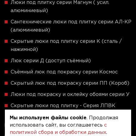
Люки под плитку серии Магнум ( усил.
алюминиевый)
Сантехнические люки под плитку серии АЛ-КР
(алюминиевый)
Скрытые люки под плитку серии K (сталь /
нажимной)
Люк серии Д (доступ съёмный)
Съёмный люк под покраску серии Космос
Скрытый люк под покраску серии ПП (Короб)
Люки под покраску и оклейку обоями серии У
Скрытые люки под плитку - Серия ЛПВК
(Купе)
Мы используем файлы cookie
. Продолжая
использовать сайт, вы соглашаетесь
с
Ревизионные люки серии A (сталь / присоска)
политикой сбора и обработки данных
.