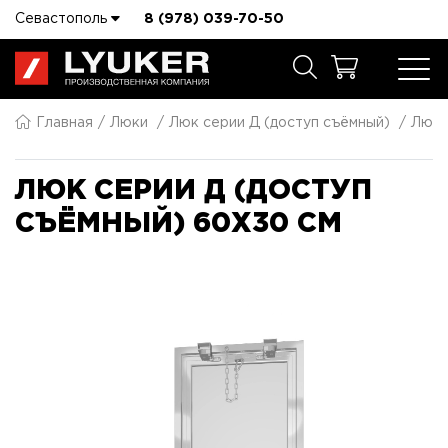
Севастополь
8 (978) 039-70-50
Главная
Люки
Люк серии Д (доступ съёмный)
Люк 
ЛЮК СЕРИИ Д (ДОСТУП
СЪЁМНЫЙ) 60X30 СМ