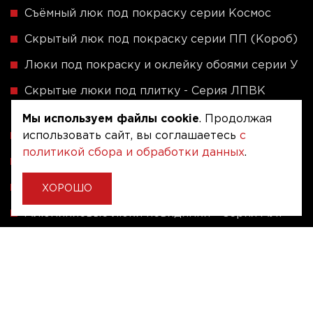
Съёмный люк под покраску серии Космос
Скрытый люк под покраску серии ПП (Короб)
Люки под покраску и оклейку обоями серии У
Скрытые люки под плитку - Серия ЛПВК
(Купе)
Мы используем файлы cookie
. Продолжая
Ревизионные люки серии A (сталь / присоска)
использовать сайт, вы соглашаетесь
с
политикой сбора и обработки данных
.
Напольные люки серии ФЛЮР
Рассчитать люк по индивидуальным размерам
ХОРОШО
Алюминиевые люки невидимки - Серия АЛР
(присоска)
Ревизионные люки на заказ под размер
Угловые люки под плитку на заказ